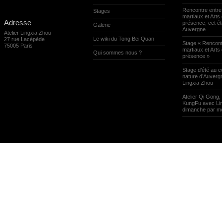
Rencontre entre
Stages
martiaux et Arts 
Adresse
présence, cet ét
Galerie
Auvergne
Atelier Lingxia Zhou
Le wiki du Tong Bei Quan
27 rue Lacépède
Stage « Rencont
75005 Paris
martiaux et Arts 
Qui sommes nous ?
présence »
Stage d’été au c
nature d’Auverg
Lingxia Zhou
Atelier Qi Gong, 
KungFu avec Lin
dimanche par mo