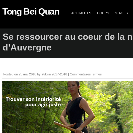
Tong Bei Quan
ACTUALITÉS
COURS
STAGES
Se ressourcer au coeur de la n
d’Auvergne
Posted on
25 mai 2018
by
Yuki
in
2017-2018
|
Commentaires fermés